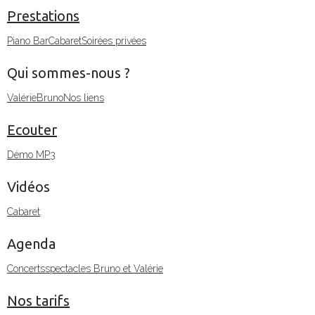
Prestations
Piano Bar
Cabaret
Soirées privées
Qui sommes-nous ?
Valérie
Bruno
Nos liens
Ecouter
Démo MP3
Vidéos
Cabaret
Agenda
Concerts
spectacles Bruno et Valérie
Nos tarifs