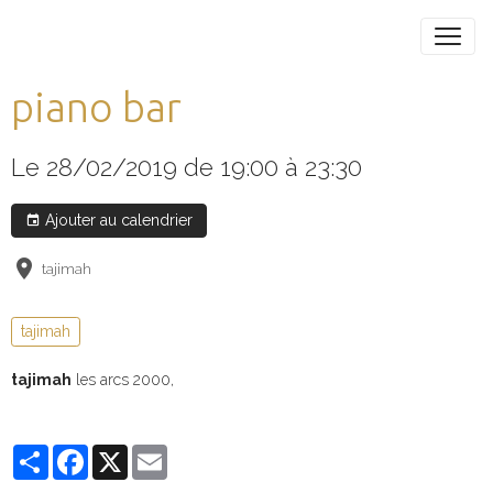
piano bar
Le 28/02/2019
de 19:00
à 23:30
Ajouter au calendrier
tajimah
tajimah
tajimah
les arcs 2000,
Partager
Facebook
X
Email